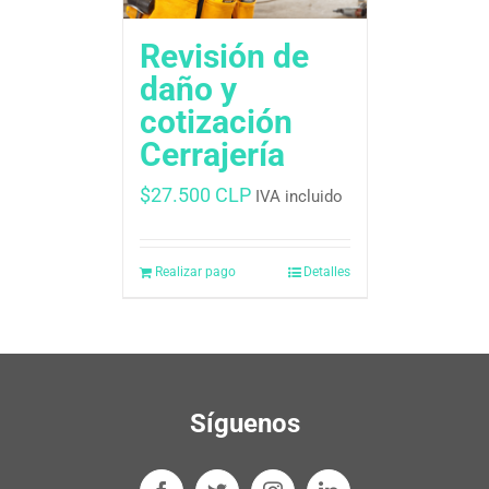
Revisión de
daño y
cotización
Cerrajería
$
27.500 CLP
IVA incluido
Realizar pago
Detalles
Síguenos