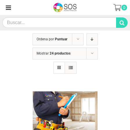
Saltar
0
al
contenido
Search
for:
Ordena por
Puntuar
Mostrar
24 productos