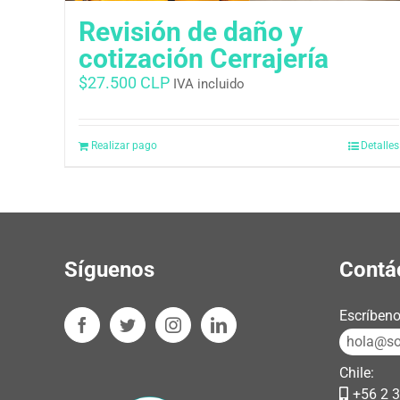
Revisión de daño y
cotización Cerrajería
$
27.500 CLP
IVA incluido
Realizar pago
Detalles
Síguenos
Contá
Escríbeno
hola@sos
Chile:
+56 2 