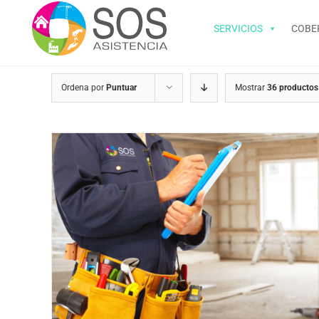
Saltar
al
SERVICIOS
COBE
contenido
Ordena por
Puntuar
Mostrar
36 productos