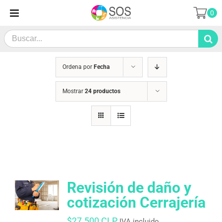
Saltar
0
al
contenido
Search
for:
Ordena por
Fecha
Mostrar
24 productos
Revisión de daño y
cotización Cerrajería
$
27.500 CLP
IVA incluido