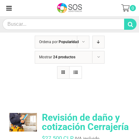
Saltar
0
al
contenido
Search
for:
Ordena por
Popularidad
Mostrar
24 productos
Revisión de daño y
cotización Cerrajería
$
27.500 CLP
IVA incluido