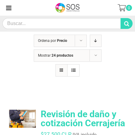
Saltar
0
al
contenido
Search
for:
Ordena por
Precio
Mostrar
24 productos
Revisión de daño y
cotización Cerrajería
$
27.500 CLP
IVA incluido