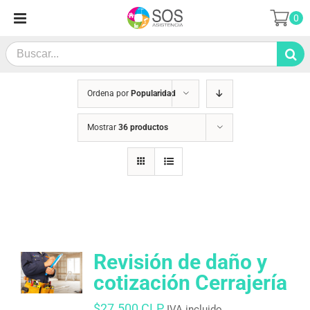
Saltar
0
al
contenido
Search
for:
Ordena por
Popularidad
Mostrar
36 productos
Revisión de daño y
cotización Cerrajería
$
27.500 CLP
IVA incluido