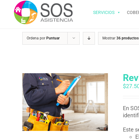
Saltar
al
SERVICIOS
COBE
contenido
Ordena por
Puntuar
Mostrar
36 productos
Rev
$
27.5
En SOS
identi
Este s
E