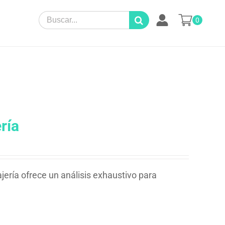
Search
0
for:
ría
jería ofrece un análisis exhaustivo para