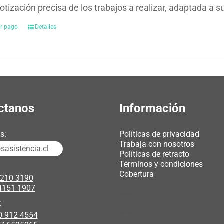
otización precisa de los trabajos a realizar, adaptada a 
ar pago
Detalles
ctanos
Información
s:
Políticas de privacidad
Trabaja con nosotros
asistencia.cl
Políticas de retracto
Términos y condiciones
Cobertura
3210 3190
4151 1907
chicas webcam
:
0 912 4554
polipasto electrico