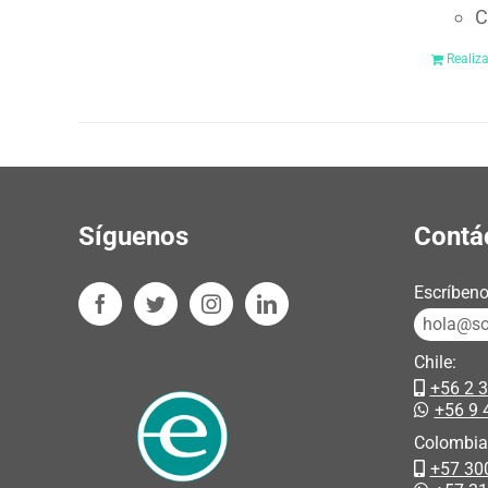
C
Realiz
Síguenos
Contá
Escríbeno
hola@sos
Chile:
+56 2 
+56 9 
Colombia
+57 30