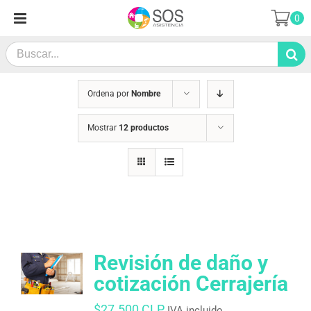
Saltar
0
al
contenido
Search
for:
Ordena por
Nombre
Mostrar
12 productos
Revisión de daño y
cotización Cerrajería
$
27.500 CLP
IVA incluido