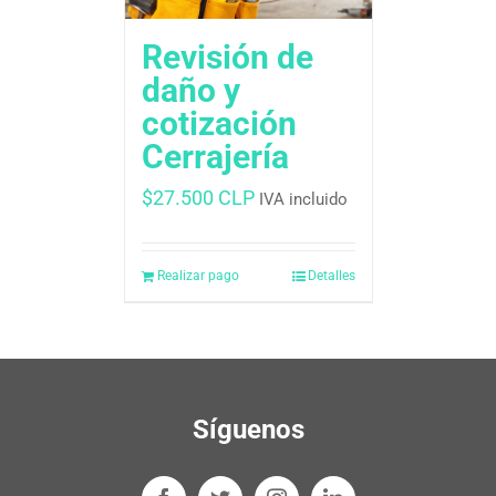
Revisión de
daño y
cotización
Cerrajería
$
27.500 CLP
IVA incluido
Realizar pago
Detalles
Síguenos