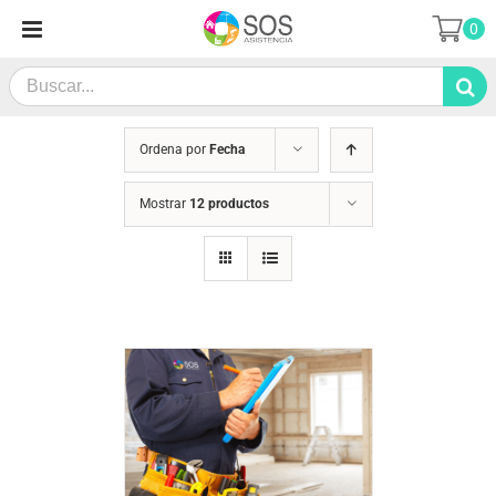
Saltar
0
al
contenido
Search
for:
Ordena por
Fecha
Mostrar
12 productos