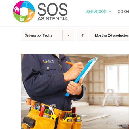
Saltar
al
SERVICIOS
COBE
contenido
Ordena por
Fecha
Mostrar
24 productos