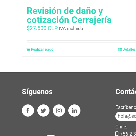
Revisión de daño y
cotización Cerrajería
$
27.500 CLP
IVA incluido
Realizar pago
Detalles
Síguenos
Contá
Escríbeno
hola@sos
Chile:
+56 2 