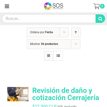
Saltar
0
al
contenido
Search
for:
Ordena por
Fecha
Mostrar
36 productos
Revisión de daño y
cotización Cerrajería
$
27.500 CLP
IVA incluido