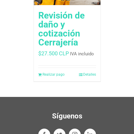
Revisión de
daño y
cotización
Cerrajería
$
27.500 CLP
IVA incluido
Realizar pago
Detalles
Síguenos