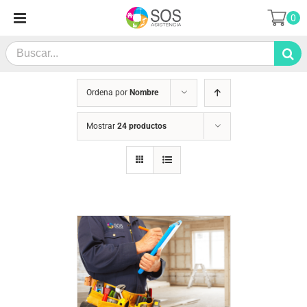
Saltar
0
al
contenido
Search
for:
Ordena por
Nombre
Mostrar
24 productos