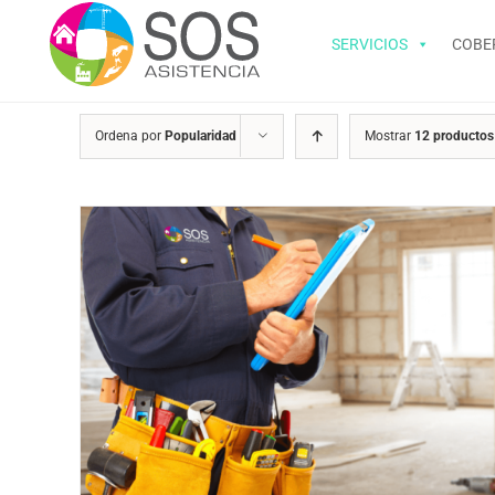
Saltar
al
SERVICIOS
COBE
contenido
Ordena por
Popularidad
Mostrar
12 productos