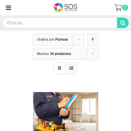
Saltar
0
al
contenido
Search
for:
Ordena por
Puntuar
Mostrar
36 productos