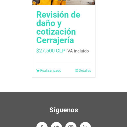
Revisión de
daño y
cotización
Cerrajería
$
27.500 CLP
IVA incluido
Realizar pago
Detalles
Síguenos