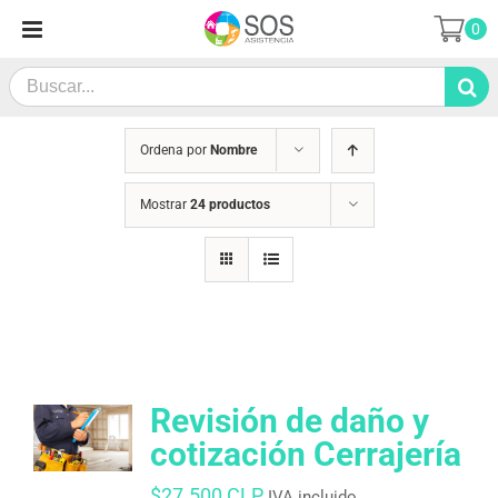
Saltar
0
al
contenido
Search
for:
Ordena por
Nombre
Mostrar
24 productos
Revisión de daño y
cotización Cerrajería
$
27.500 CLP
IVA incluido