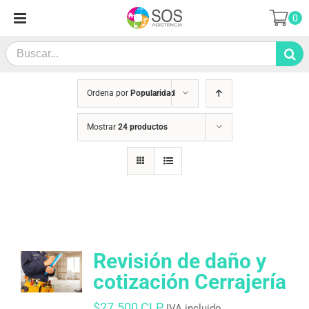
Saltar
0
al
contenido
Search
for:
Ordena por
Popularidad
Mostrar
24 productos
Revisión de daño y
cotización Cerrajería
$
27.500 CLP
IVA incluido