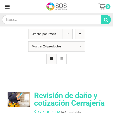
Saltar
0
al
contenido
Search
for:
Ordena por
Precio
Mostrar
24 productos
Revisión de daño y
cotización Cerrajería
$
27.500 CLP
IVA incluido