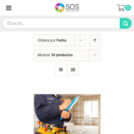
Saltar
0
al
contenido
Search
for:
Ordena por
Fecha
Mostrar
36 productos