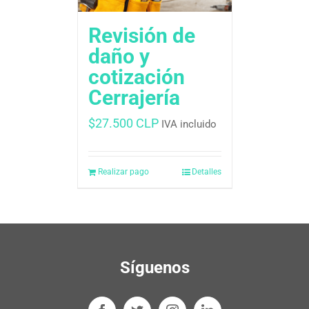
Revisión de
daño y
cotización
Cerrajería
$
27.500 CLP
IVA incluido
Realizar pago
Detalles
Síguenos