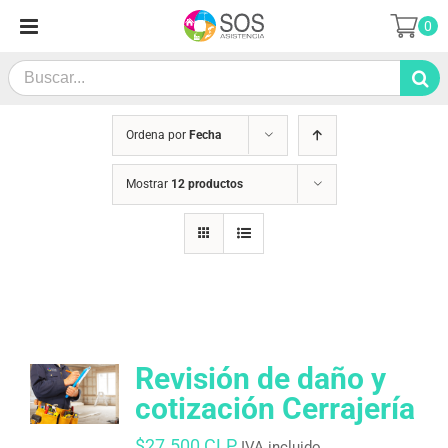
Saltar
0
al
contenido
Search
for:
Ordena por
Fecha
Mostrar
12 productos
Revisión de daño y
cotización Cerrajería
$
27.500 CLP
IVA incluido