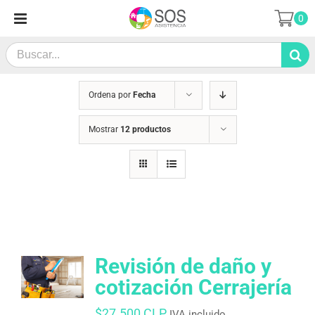
Saltar
0
al
contenido
Search
for:
Ordena por
Fecha
Mostrar
12 productos
Revisión de daño y
cotización Cerrajería
$
27.500 CLP
IVA incluido