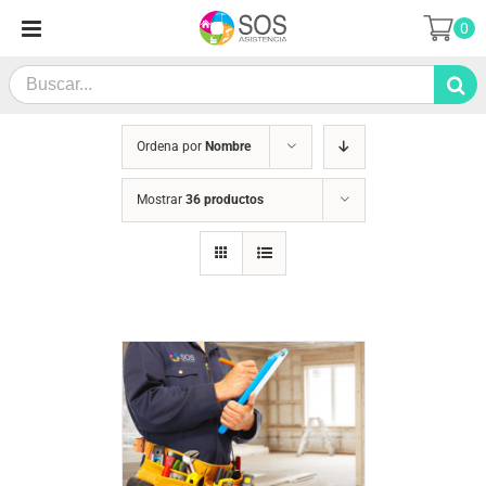
Saltar
0
al
contenido
Search
for:
Ordena por
Nombre
Mostrar
36 productos