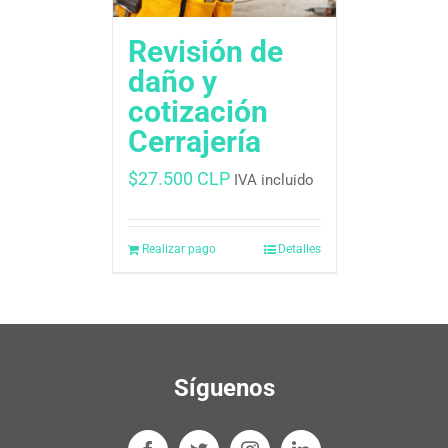
Revisión de
daño y
cotización
Cerrajería
$
27.500 CLP
IVA incluido
Realizar pago
Detalles
Síguenos