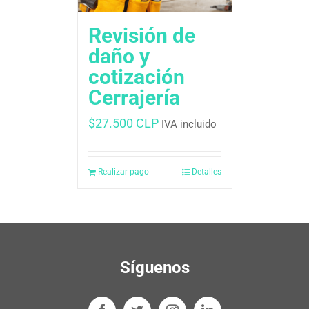
Revisión de
daño y
cotización
Cerrajería
$
27.500 CLP
IVA incluido
Realizar pago
Detalles
Síguenos