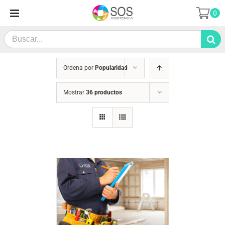
Saltar
0
al
contenido
Search
for:
Ordena por
Popularidad
Mostrar
36 productos