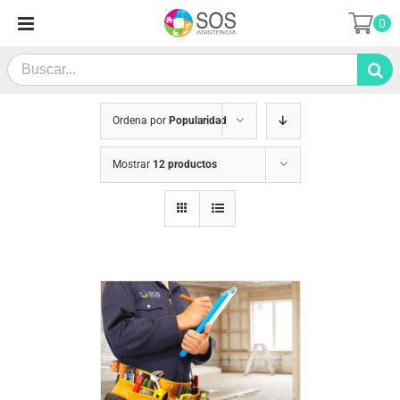
Saltar
0
al
contenido
Search
for:
Ordena por
Popularidad
Mostrar
12 productos