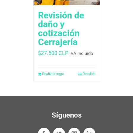
Revisión de
daño y
cotización
Cerrajería
$
27.500 CLP
IVA incluido
Realizar pago
Detalles
Síguenos