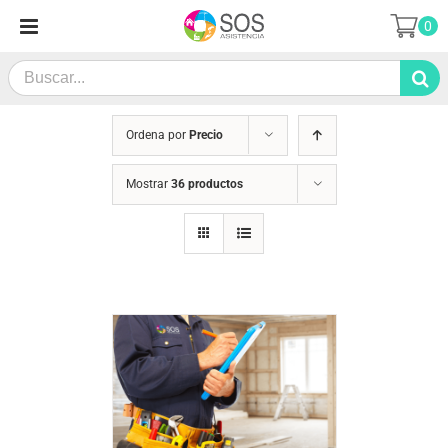
Saltar
0
al
contenido
Search
for:
Ordena por
Precio
Mostrar
36 productos