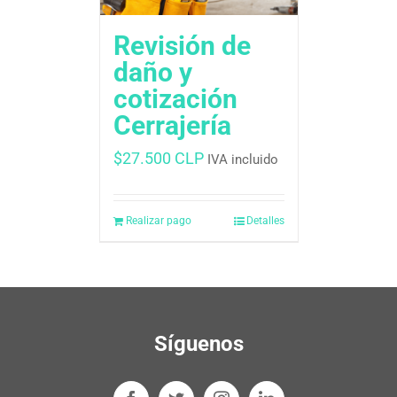
Revisión de
daño y
cotización
Cerrajería
$
27.500 CLP
IVA incluido
Realizar pago
Detalles
Síguenos