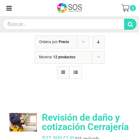
Saltar
0
al
contenido
Search
for:
Ordena por
Precio
Mostrar
12 productos
Revisión de daño y
cotización Cerrajería
$
27.500 CLP
IVA incluido