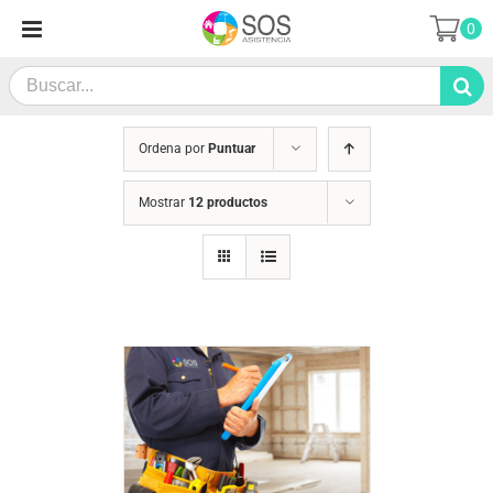
Saltar
0
al
contenido
Search
for:
Ordena por
Puntuar
Mostrar
12 productos