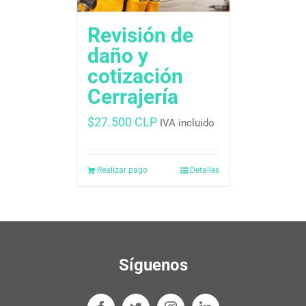
Revisión de
daño y
cotización
Cerrajería
$
27.500 CLP
IVA incluido
Realizar pago
Detalles
Síguenos