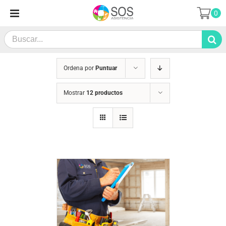
Saltar
0
al
contenido
Search
for:
Ordena por
Puntuar
Mostrar
12 productos