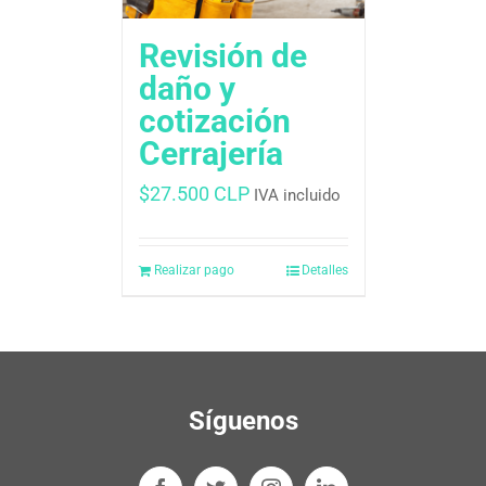
Revisión de
daño y
cotización
Cerrajería
$
27.500 CLP
IVA incluido
Realizar pago
Detalles
Síguenos