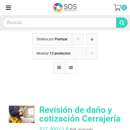
Saltar
0
al
contenido
Search
for:
Ordena por
Puntuar
Mostrar
12 productos
Revisión de daño y
cotización Cerrajería
$
27.500 CLP
IVA incluido