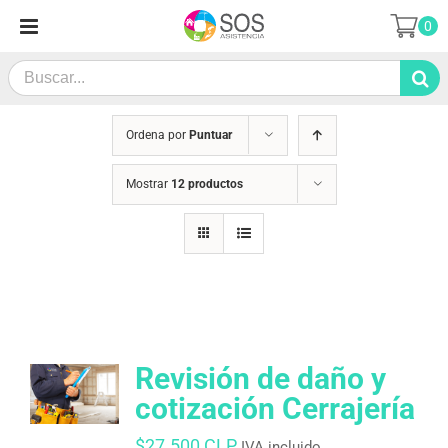
Saltar
0
al
contenido
Search
for:
Ordena por
Puntuar
Mostrar
12 productos
Revisión de daño y
cotización Cerrajería
$
27.500 CLP
IVA incluido