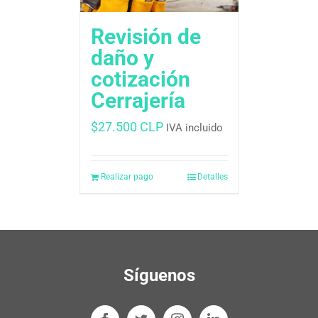
Revisión de
daño y
cotización
Cerrajería
$
27.500 CLP
IVA incluido
Realizar pago
Detalles
Síguenos