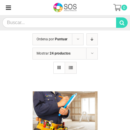
Saltar
0
al
contenido
Search
for:
Ordena por
Puntuar
Mostrar
24 productos