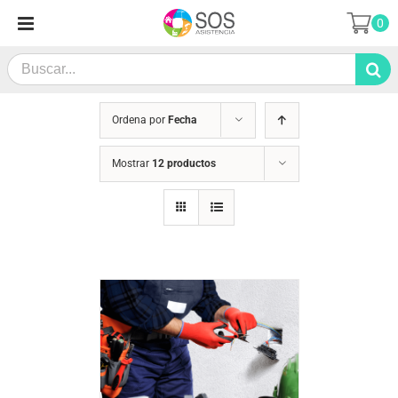
Saltar
0
al
contenido
Search
for:
Ordena por
Fecha
Mostrar
12 productos