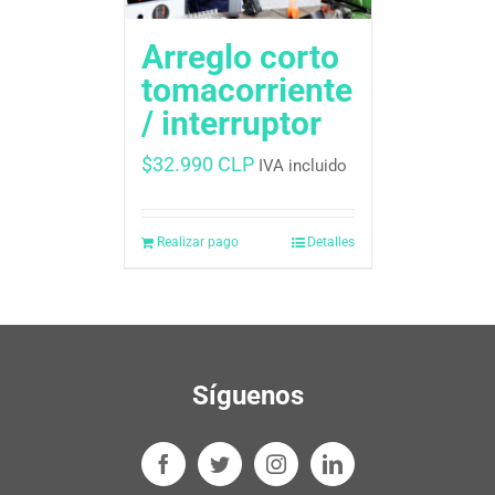
Arreglo corto
tomacorriente
/ interruptor
$
32.990 CLP
IVA incluido
Realizar pago
Detalles
Síguenos