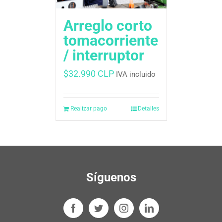
Arreglo corto
tomacorriente
/ interruptor
$
32.990 CLP
IVA incluido
Realizar pago
Detalles
Síguenos