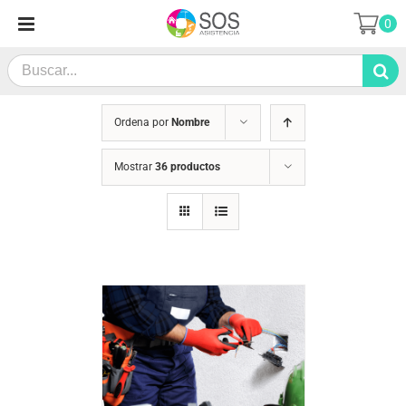
Saltar
0
al
contenido
Search
for:
Ordena por
Nombre
Mostrar
36 productos