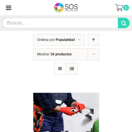
Saltar
0
al
contenido
Search
for:
Ordena por
Popularidad
Mostrar
36 productos