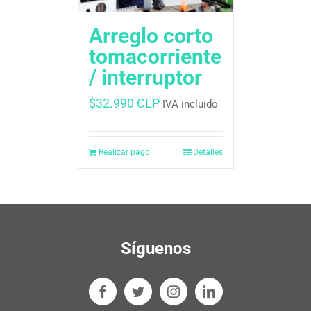
Arreglo corto
tomacorriente
/ interruptor
$
32.990 CLP
IVA incluido
Realizar pago
Detalles
Síguenos