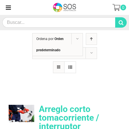
Saltar
0
al
contenido
Search
for:
Ordena por
Orden
predeterminado
Mostrar
36 productos
Arreglo corto
tomacorriente /
interruptor