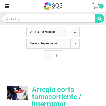
Saltar
0
al
contenido
Search
for:
Ordena por
Nombre
Mostrar
36 productos
Arreglo corto
tomacorriente /
interruptor