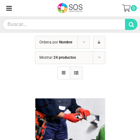
Saltar
0
al
contenido
Search
for:
Ordena por
Nombre
Mostrar
24 productos