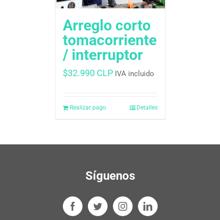
Arreglo corto
tomacorriente
/ interruptor
$
32.990 CLP
IVA incluido
Realizar pago
Detalles
Síguenos