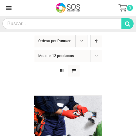
Saltar
0
al
contenido
Search
for:
Ordena por
Puntuar
Mostrar
12 productos