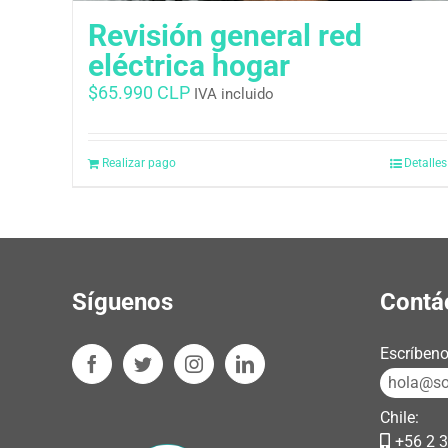
Revisión general red
eléctrica hogar
$
65.990 CLP
IVA incluido
Realizar pago
Detalles
Síguenos
Contá
Escríbeno
hola@sos
Chile:
+56 2 