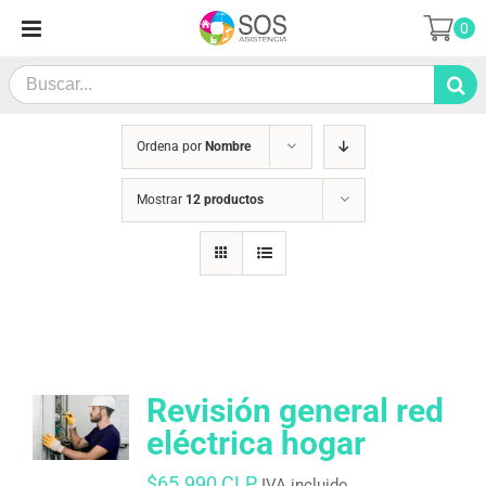
Saltar
0
al
contenido
Search
for:
Ordena por
Nombre
Mostrar
12 productos
Revisión general red
eléctrica hogar
$
65.990 CLP
IVA incluido