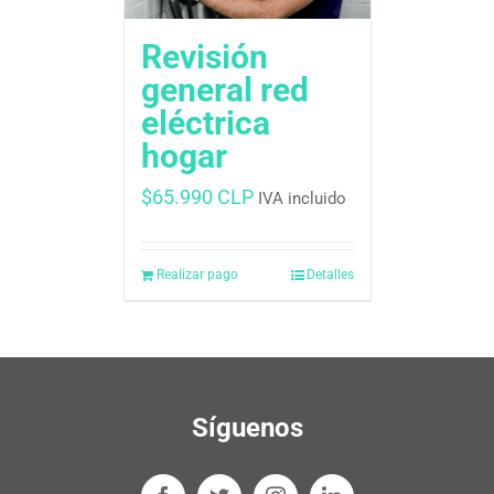
Revisión
general red
eléctrica
hogar
$
65.990 CLP
IVA incluido
Realizar pago
Detalles
Síguenos