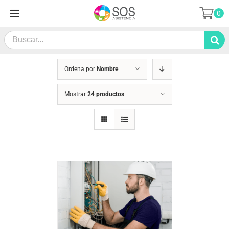
Saltar
0
al
contenido
Search
for:
Ordena por
Nombre
Mostrar
24 productos