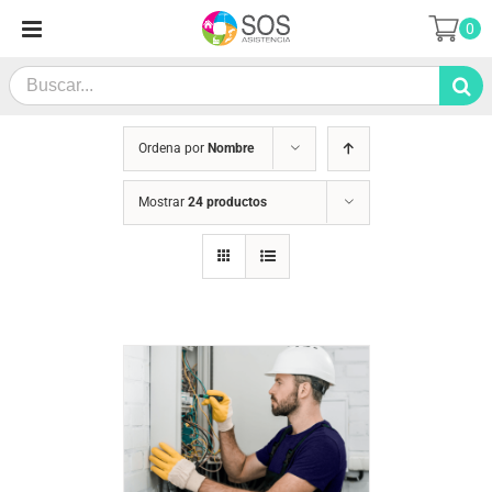
Saltar
0
al
contenido
Search
for:
Ordena por
Nombre
Mostrar
24 productos