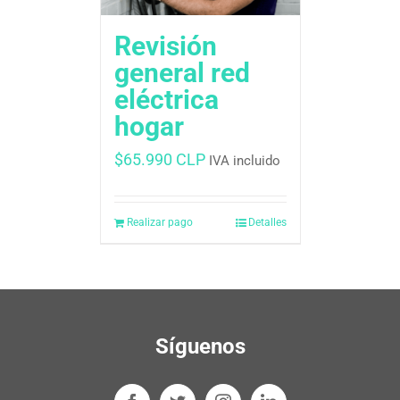
Revisión
general red
eléctrica
hogar
$
65.990 CLP
IVA incluido
Realizar pago
Detalles
Síguenos