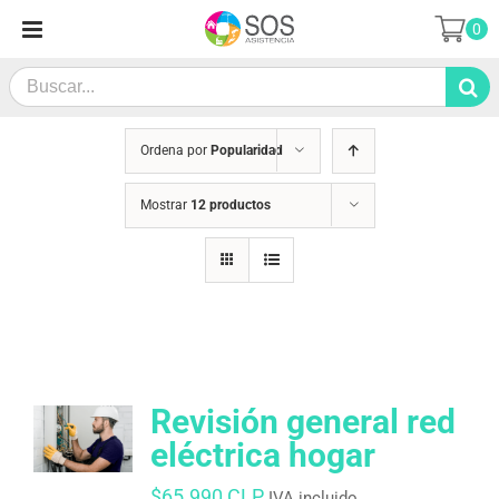
Saltar
0
al
contenido
Search
for:
Ordena por
Popularidad
Mostrar
12 productos
Revisión general red
eléctrica hogar
$
65.990 CLP
IVA incluido