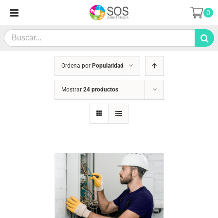
Saltar
0
al
contenido
Search
for:
Ordena por
Popularidad
Mostrar
24 productos