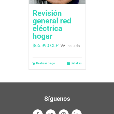
Revisión
general red
eléctrica
hogar
$
65.990 CLP
IVA incluido
Realizar pago
Detalles
Síguenos