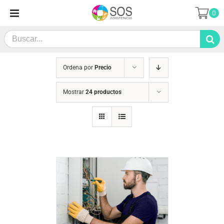
Saltar
0
al
contenido
Search
for:
Ordena por
Precio
Mostrar
24 productos