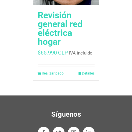
Revisión
general red
eléctrica
hogar
$
65.990 CLP
IVA incluido
Realizar pago
Detalles
Síguenos