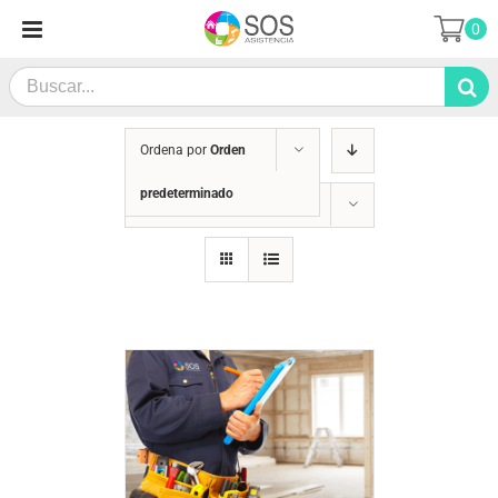
Saltar
0
al
contenido
Search
for:
Ordena por
Orden
predeterminado
Mostrar
24 productos