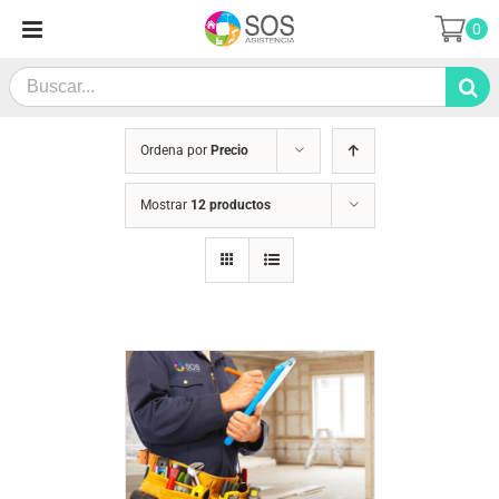
Saltar
0
al
contenido
Search
for:
Ordena por
Precio
Mostrar
12 productos