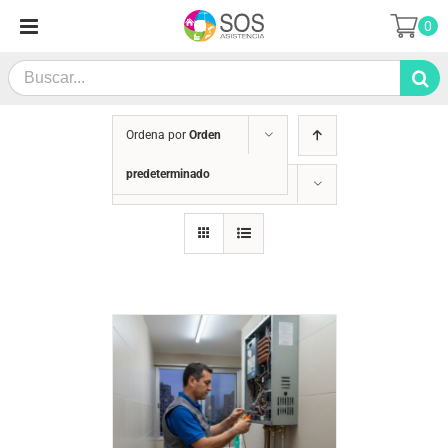
Saltar
0
al
contenido
Search
for:
Ordena por
Orden
predeterminado
Mostrar
12 productos