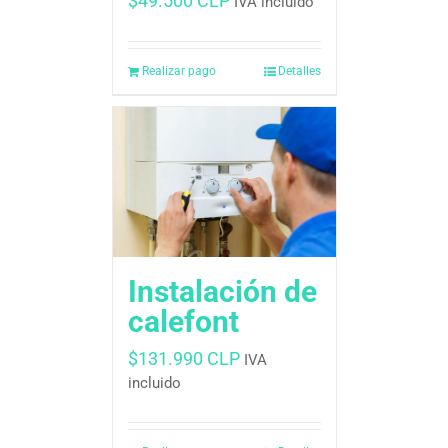
$
49.500 CLP
IVA incluido
Realizar pago
Detalles
Instalación de
calefont
$
131.990 CLP
IVA
incluido