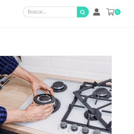
Search
0
for: