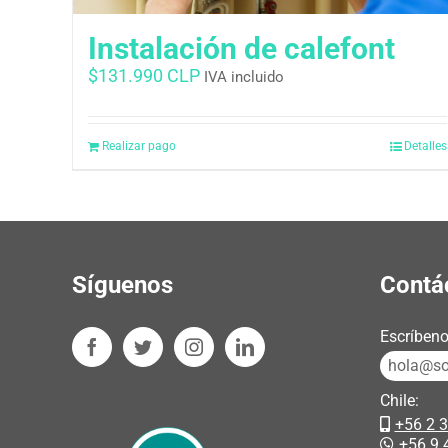
Instalación de calefont
$
131.990 CLP
IVA incluido
Realizar pago
Detalles
Síguenos
Contá
Escríbeno
hola@sos
Chile:
+56 2 
+56 9 