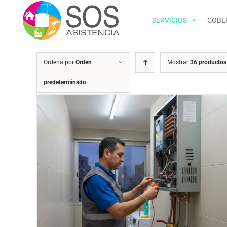
Saltar
al
SERVICIOS
COBE
contenido
Ordena por
Orden
Mostrar
36 productos
predeterminado