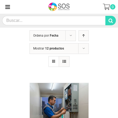
Saltar
0
al
contenido
Search
for:
Ordena por
Fecha
Mostrar
12 productos