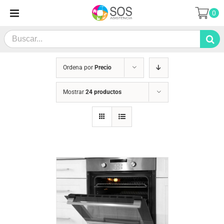
Saltar
0
al
contenido
Search
for:
Ordena por
Precio
Mostrar
24 productos