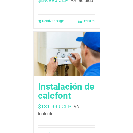
$
89.990 CLP
IVA incluido
Realizar pago
Detalles
Instalación de
calefont
$
131.990 CLP
IVA
incluido